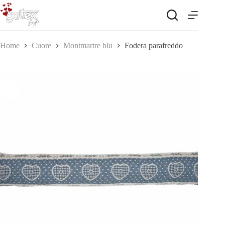
Salta
al
contenuto
Home
Cuore
Montmartre blu
Fodera parafreddo