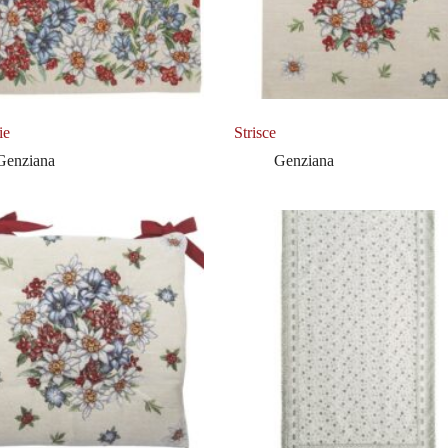
ie
Strisce
Genziana
Genziana