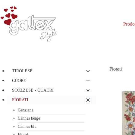
Salta
al
contenuto
Prodot
Fiorati
TIROLESE
CUORE
SCOZZESE - QUADRI
FIORATI
Genziana
Cannes beige
Cannes blu
Floral