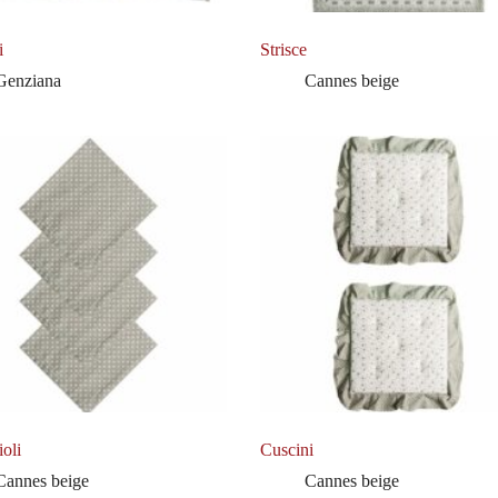
i
Strisce
Genziana
Cannes beige
oli
Cuscini
Cannes beige
Cannes beige