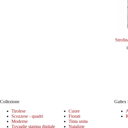
Strofin
Collezione
Galtex 
Tirolese
Cuore
A
Scozzese - quadri
Fiorati
R
Moderne
Tinta unita
Tovaglie stampa digitale
Natalizie