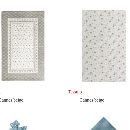
i
Tessuto
Cannes beige
Cannes beige