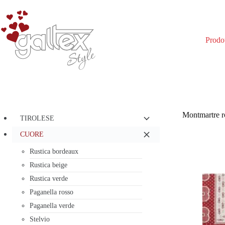
Salta
al
contenuto
Prodot
Montmartre r
TIROLESE
CUORE
Rustica bordeaux
Rustica beige
Rustica verde
Paganella rosso
Paganella verde
Stelvio