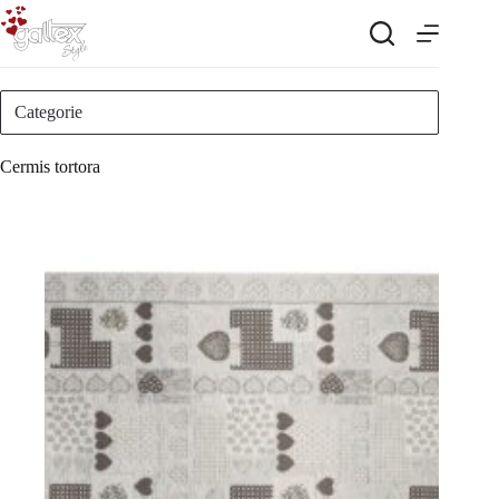
Salta
al
contenuto
Categorie
Cermis tortora