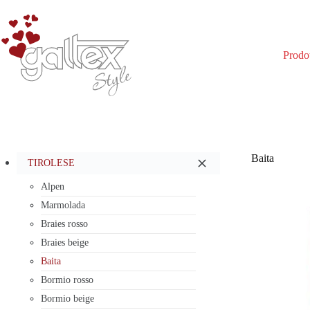
Salta
al
contenuto
Prodot
Baita
TIROLESE
Alpen
Marmolada
Braies rosso
Braies beige
Baita
Bormio rosso
Bormio beige