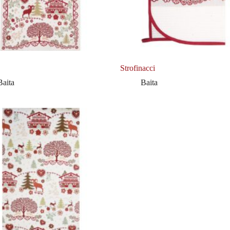
Strofinacci
Baita
Baita