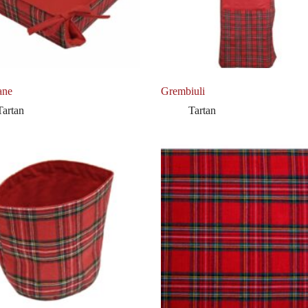
ane
Grembiuli
Tartan
Tartan