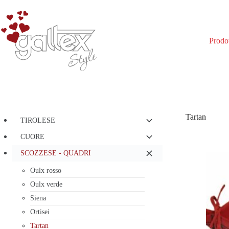
Salta
al
contenuto
Prodot
Tartan
TIROLESE
CUORE
SCOZZESE - QUADRI
Oulx rosso
Oulx verde
Siena
Ortisei
Tartan