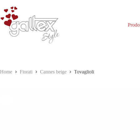
Salta
al
contenuto
Prodot
Home
Fiorati
Cannes beige
Tovaglioli