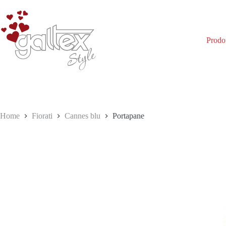
Salta
al
contenuto
Prodot
Home
Fiorati
Cannes blu
Portapane