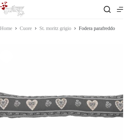
Salta
al
contenuto
Home
Cuore
St. moritz grigio
Fodera parafreddo