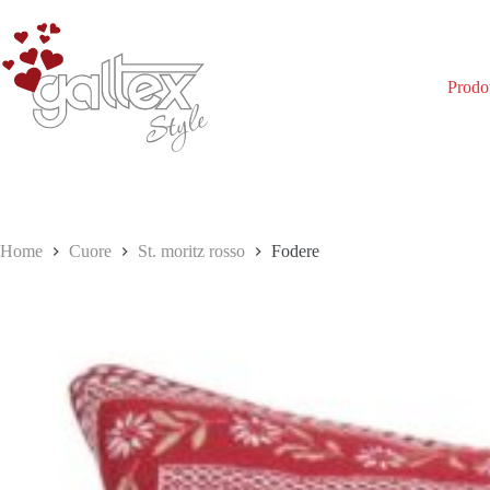
Salta
al
contenuto
Prodot
Home
Cuore
St. moritz rosso
Fodere