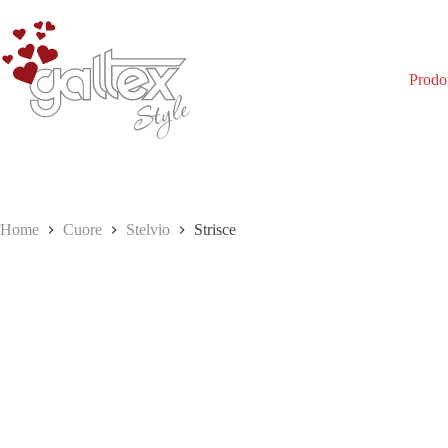
Salta
al
contenuto
Prodot
Home
Cuore
Stelvio
Strisce