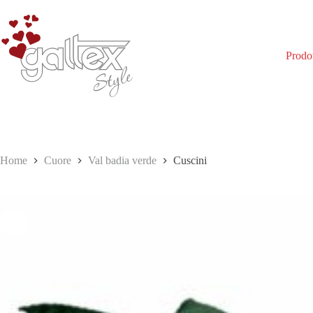
Salta
al
contenuto
Prodot
Home
Cuore
Val badia verde
Cuscini