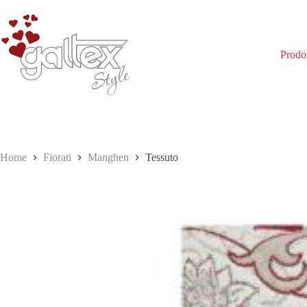
Salta
al
contenuto
Prodot
Home
Fiorati
Manghen
Tessuto