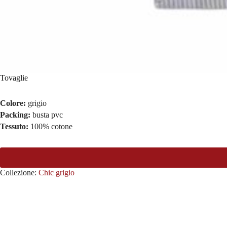
Tovaglie
Colore:
grigio
Packing:
busta pvc
Tessuto:
100% cotone
Collezione:
Chic grigio