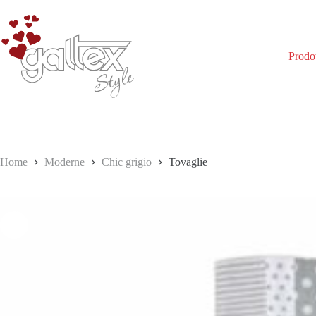
Salta
al
contenuto
Prodot
Home
Moderne
Chic grigio
Tovaglie