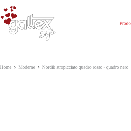
Salta
al
contenuto
Prodot
Home
Moderne
Nordik stropicciato quadro rosso - quadro nero