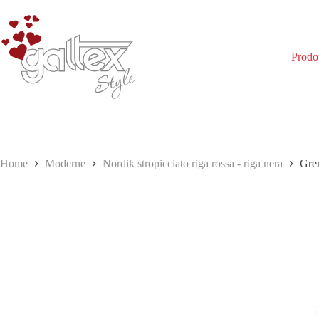
Salta
al
contenuto
Prodot
Home
Moderne
Nordik stropicciato riga rossa - riga nera
Gre