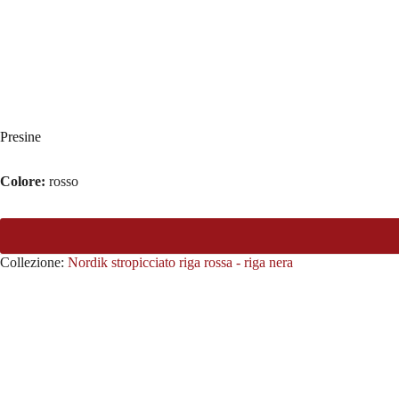
Presine
Colore:
rosso
Collezione:
Nordik stropicciato riga rossa - riga nera