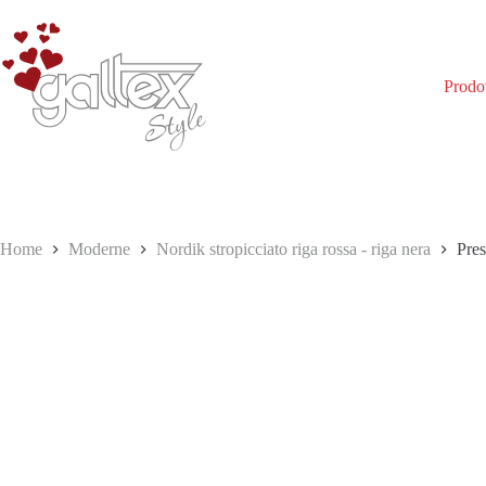
Salta
al
contenuto
Prodot
Home
Moderne
Nordik stropicciato riga rossa - riga nera
Pres