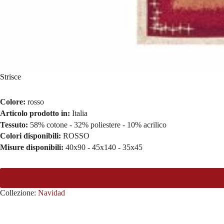
Strisce
Colore:
rosso
Articolo prodotto in:
Italia
Tessuto:
58% cotone - 32% poliestere - 10% acrilico
Colori disponibili:
ROSSO
Misure disponibili:
40x90 - 45x140 - 35x45
Collezione:
Navidad