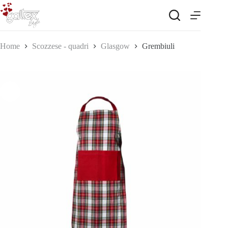
Salta
al
contenuto
Home
Scozzese - quadri
Glasgow
Grembiuli