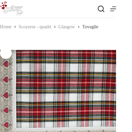
Salta
al
contenuto
Home
Scozzese - quadri
Glasgow
Tovaglie