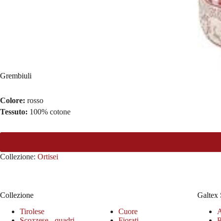
Grembiuli
Colore:
rosso
Tessuto:
100% cotone
Collezione:
Ortisei
Collezione
Galtex 
Tirolese
Cuore
A
Scozzese - quadri
Fiorati
R