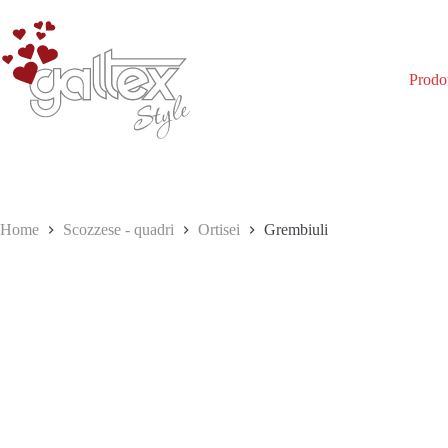
Salta
al
contenuto
Prodot
Home
Scozzese - quadri
Ortisei
Grembiuli