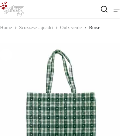
Salta
al
contenuto
Home
Scozzese - quadri
Oulx verde
Borse