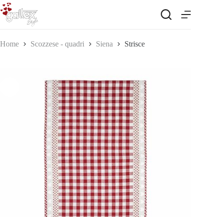
Salta
al
contenuto
Home
Scozzese - quadri
Siena
Strisce