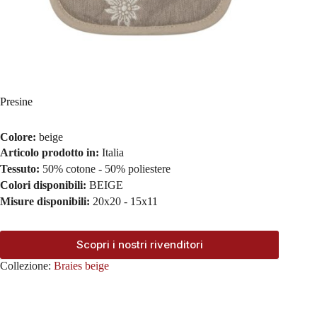
Presine
Colore:
beige
Articolo prodotto in:
Italia
Tessuto:
50% cotone - 50% poliestere
Colori disponibili:
BEIGE
Misure disponibili:
20x20 - 15x11
Scopri i nostri rivenditori
Collezione:
Braies beige