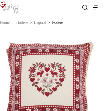
Salta
al
contenuto
Home
Tirolese
Lagorai
Fodere