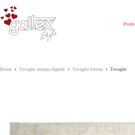
Salta
al
contenuto
Prodot
Home
Tovaglie stampa digitale
Tovaglia foresta
Tovaglie