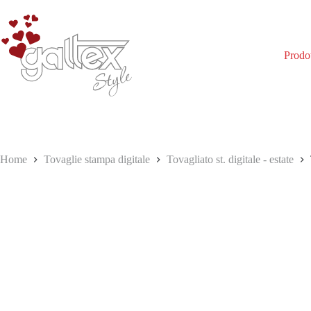
Salta
al
contenuto
Prodot
Home
Tovaglie stampa digitale
Tovagliato st. digitale - estate