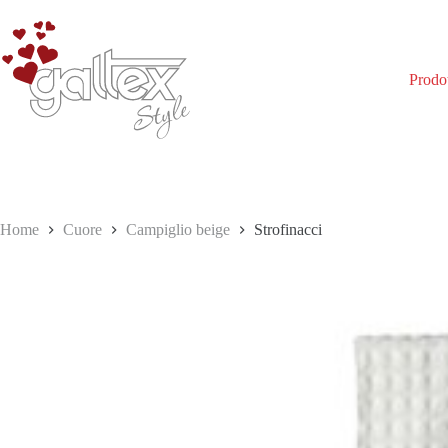
Salta
al
contenuto
Prodot
Home
Cuore
Campiglio beige
Strofinacci