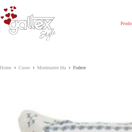
Salta
al
contenuto
Prodot
Home
Cuore
Montmartre blu
Fodere