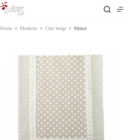
Salta
al
contenuto
Home
Moderne
Chic beige
Strisce