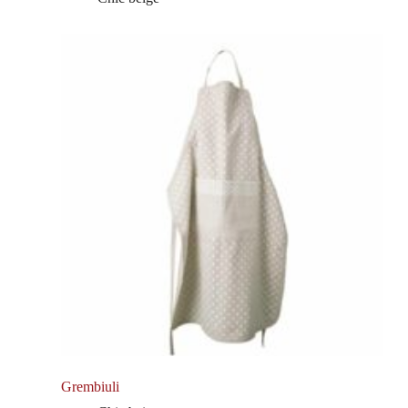
Grembiuli