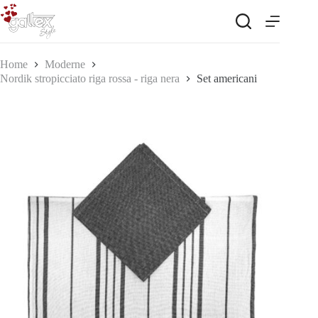
Salta
al
contenuto
Home
Moderne
Nordik stropicciato riga rossa - riga nera
Set americani