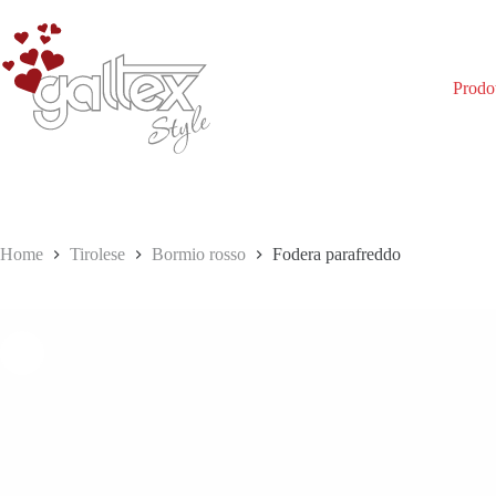
Salta
al
contenuto
Prodot
Home
Tirolese
Bormio rosso
Fodera parafreddo