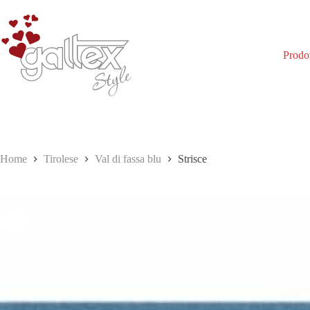
Salta
al
contenuto
Prodot
Home
Tirolese
Val di fassa blu
Strisce