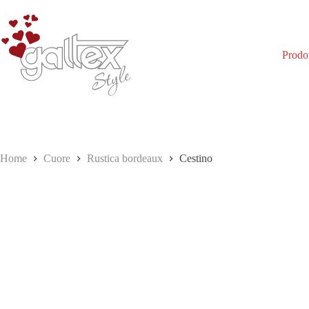
Salta
al
contenuto
Prodot
Home
Cuore
Rustica bordeaux
Cestino