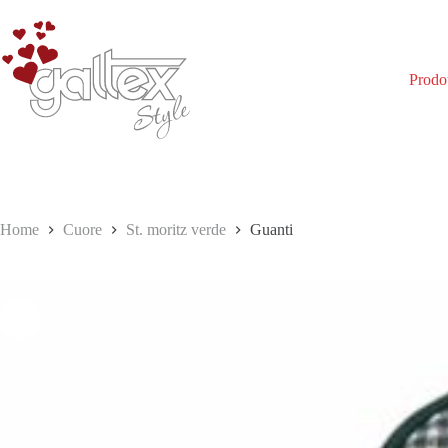
Salta
al
contenuto
Prodot
Home
Cuore
St. moritz verde
Guanti