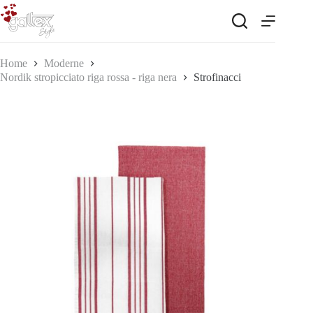
Salta
al
contenuto
Home
Moderne
Nordik stropicciato riga rossa - riga nera
Strofinacci