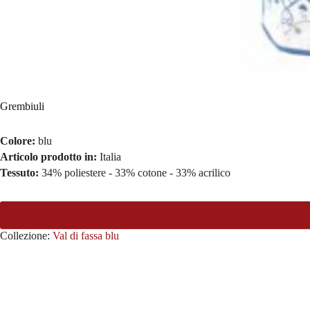
Grembiuli
Colore:
blu
Articolo prodotto in:
Italia
Tessuto:
34% poliestere - 33% cotone - 33% acrilico
Collezione:
Val di fassa blu