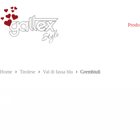
Salta
al
contenuto
Prodot
Home
Tirolese
Val di fassa blu
Grembiuli